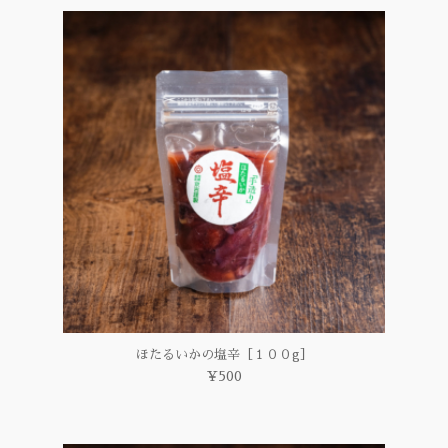
ほたるいかの塩辛［１００g］
¥500