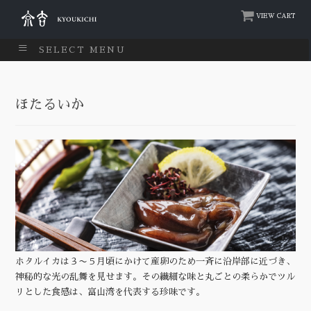
VIEW CART
SELECT MENU
ほたるいか
ホタルイカは３〜５月頃にかけて産卵のため一斉に沿岸部に近づき、
神秘的な光の乱舞を見せます。その繊細な味と丸ごとの柔らかでツル
リとした食感は、富山湾を代表する珍味です。