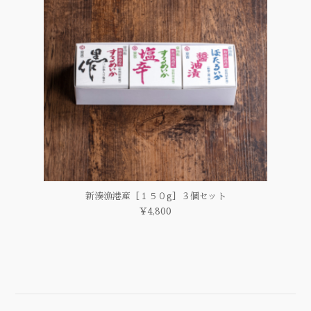
新湊漁港産［１５０g］３個セット
¥4,800