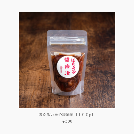
ほたるいかの醤油漬［１００g］
¥500