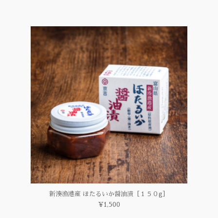
新湊漁港産 ほたるいか醤油漬［１５０g］
¥1,500