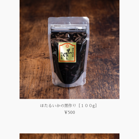
ほたるいかの黒作り［１００g］
¥500