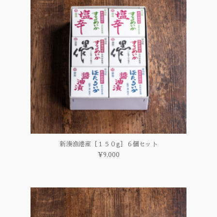
新湊漁港産［１５０g］６個セット
¥9,000