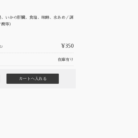
墨、いかの肝臓、食塩、味醂、水あめ／調
ノ酸等）
¥350
込）
在庫有り