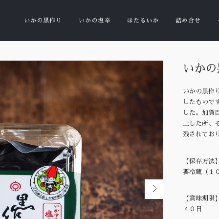
いかの黒作り
いかの塩辛
ほたるいか
詰め合せ
いかの
いかの黒作
したもので
した。加賀
上した所、
残されてお
【保存方法
要冷蔵（１
【賞味期限
４０日