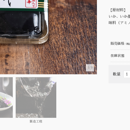
【原材料】
いか、いか
味料（アミ
販売価格
（税
在庫状態
1/3
数量
製造工程