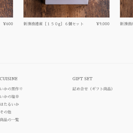
¥600
新湊漁港産［１５０g］６個セット
¥9,000
新湊漁
CUISINE
GIFT SET
いかの黒作り
詰め合せ（ギフト商品）
いかの塩辛
ほたるいか
その他
商品の一覧