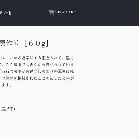
VIEW CART
その他
黒作り［６０g］
りは、いかの塩辛にイカ墨を入れて、黒く
す。ここ富山では古くから食べられていま
百万石の藩主が参勤交代のおり将軍家に献
その美味を絶賛されたことを記した文書が
ります。
】
０度以下）
】